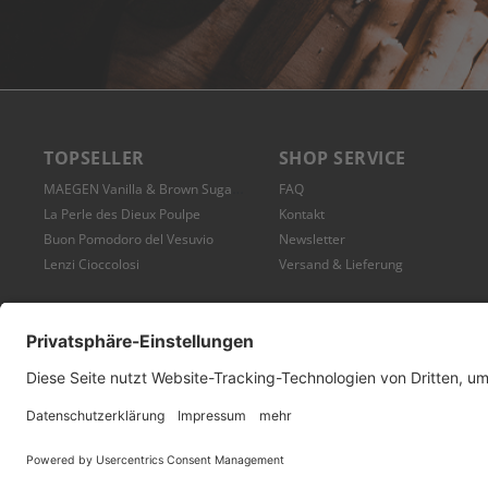
TOPSELLER
SHOP SERVICE
MAEGEN Vanilla & Brown Sugar Milk Candle
FAQ
La Perle des Dieux Poulpe
Kontakt
Buon Pomodoro del Vesuvio
Newsletter
Lenzi Cioccolosi
Versand & Lieferung