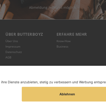
Abmeldung jederzeit möglich.
ÜBER BUTTERBOYZ
ERFAHRE MEHR
Über Uns
Know-How
Impressum
Business
Datenschutz
AGB