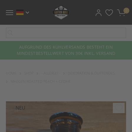
0
AUFGRUND DES KÜHLVERSANDS BESTEHT EIN
MINDESTBESTELLWERT VON 30€ INKL. VERSAND
HOME
SHOP
- ALLERLEI -
DEKORATION & DUFTENDES
MAEGEN ROASTED PEACH + CEDAR
NEU