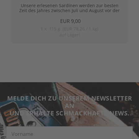
Unsere erlesenen Sardinen werden zur besten
Zeit des Jahres zwischen Juli und August vor der
Küste von Saint-Gilles-Croix-de-Vie (in der Vendée)
gefangen, damit unsere kleinen blauen Fische
EUR 9,00
einen Fettgehalt von mehr als 12 % erreichen.
1
x
115 g (EUR 78,26 / 1 kg)
auf Lager!
MELDE DICH ZU UNSEREM NEWSLETTER
AN
UND ERHALTE SCHMACKHAFTE NEWS.