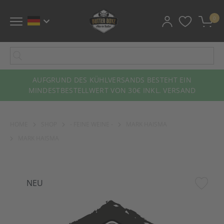
0
AUFGRUND DES KÜHLVERSANDS BESTEHT EIN
MINDESTBESTELLWERT VON 30€ INKL. VERSAND
HOME
SHOP
- FEINE WEINE -
MARK HAISMA
MARK HAISMA
NEU