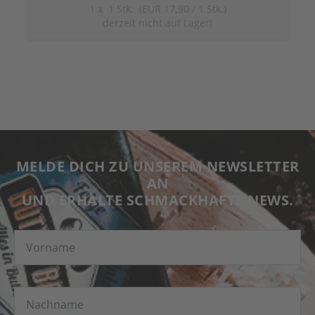
1
x
1 Stk. (EUR 17,90 / 1 Stk.)
derzeit nicht auf Lager!
MELDE DICH ZU UNSEREM NEWSLETTER
AN
UND ERHALTE SCHMACKHAFTE NEWS.