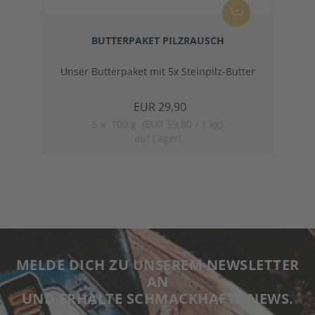
BUTTERPAKET PILZRAUSCH
Unser Butterpaket mit 5x Steinpilz-Butter
EUR 29,90
5
x
100 g (EUR 59,80 / 1 kg)
auf Lager!
MELDE DICH ZU UNSEREM NEWSLETTER
AN
UND ERHALTE SCHMACKHAFTE NEWS.