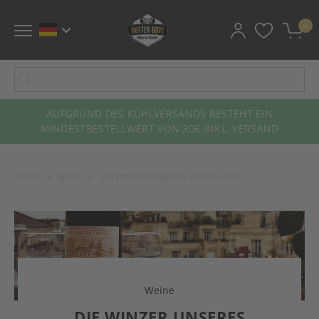
0
AUFGRUND DES KÜHLVERSANDS BESTEHT EIN
MINDESTBESTELLWERT VON 30€ INKL. VERSAND
HOME
BLOG
DIE WINZER UNSERES VERTRAUENS
Weine
DIE WINZER UNSERES