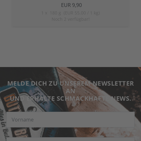
EUR 9,90
1
x
180 g (EUR 55,00 / 1 kg)
Noch 2 verfügbar!
MELDE DICH ZU UNSEREM NEWSLETTER
AN
UND ERHALTE SCHMACKHAFTE NEWS.