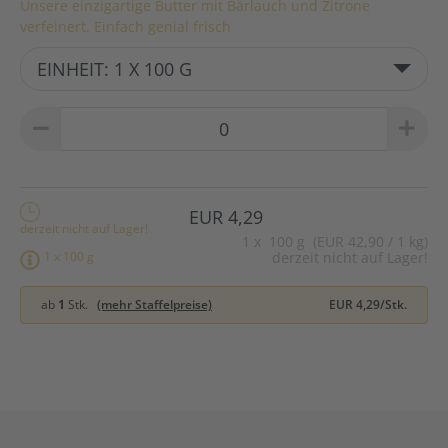
Unsere einzigartige Butter mit Bärlauch und Zitrone
verfeinert. Einfach genial frisch
EINHEIT: 1 X 100 G
EUR 4,29
derzeit nicht auf Lager!
1
x
100 g (EUR 42,90 / 1 kg)
1 x 100 g
derzeit nicht auf Lager!
ab
1
Stk.
(mehr Staffelpreise)
EUR 4,29/Stk.