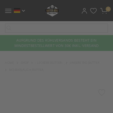
0
AUFGRUND DES KÜHLVERSANDS BESTEHT EIN
MINDESTBESTELLWERT VON 30€ INKL. VERSAND
HOME
SHOP
- LECKERE BUTTER -
UNSERE BIO BUTTER
BIO-BÄRLAUCH-BUTTER