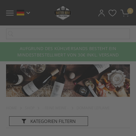
0
AUFGRUND DES KÜHLVERSANDS BESTEHT EIN
MINDESTBESTELLWERT VON 30€ INKL. VERSAND
HOME
SHOP
- FEINE WEINE -
DOMAINE LEFLAIVE
KATEGORIEN
FILTERN