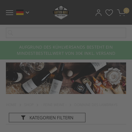
0
AUFGRUND DES KÜHLVERSANDS BESTEHT EIN
MINDESTBESTELLWERT VON 30€ INKL. VERSAND
HOME
SHOP
- FEINE WEINE -
DOMAINE DES LAMBRAYS
KATEGORIEN
FILTERN