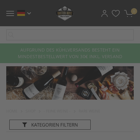
0
AUFGRUND DES KÜHLVERSANDS BESTEHT EIN
MINDESTBESTELLWERT VON 30€ INKL. VERSAND
HOME
SHOP
- FEINE WEINE -
RARE WEINE
KATEGORIEN
FILTERN